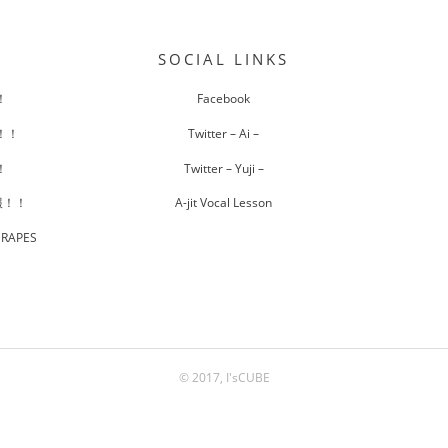
SOCIAL LINKS
！
Facebook
報！！
Twitter – Ai –
！
Twitter – Yuji –
報！！
A-jit Vocal Lesson
RAPES
© 2017, I'sCUBE